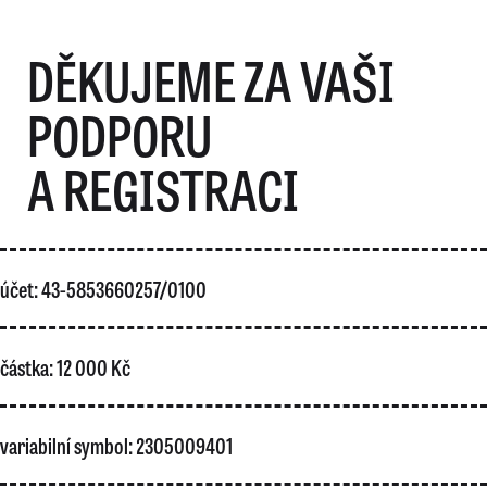
DĚKUJEME ZA VAŠI
PODPORU
A REGISTRACI
účet: 43-5853660257/0100
částka: 12 000 Kč
variabilní symbol: 2305009401