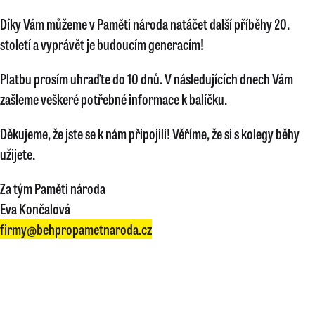
Díky Vám můžeme v Paměti národa natáčet další příběhy 20.
století a vyprávět je budoucím generacím!
Platbu prosím uhraďte do 10 dnů. V následujících dnech Vám
zašleme veškeré potřebné informace k balíčku.
Děkujeme, že jste se k nám připojili! Věříme, že si s kolegy běhy
užijete.
Za tým Paměti národa
Eva Končalová
firmy@behpropametnaroda.cz