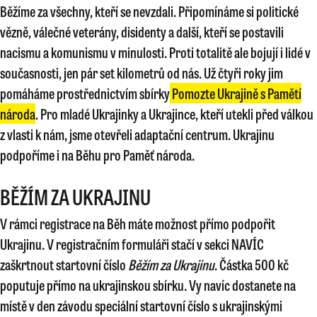
Běžíme za všechny, kteří se nevzdali. Připomínáme si
politické
vězně, válečné veterány, disidenty a další, kteří se postavili
nacismu a komunismu v minulosti. Proti totalitě ale bojují i lidé v
současnosti, jen pár set kilometrů od nás. Už čtyři roky jim
pomáháme prostřednictvím sbírky
Pomozte Ukrajině s Pamětí
národa
. Pro mladé Ukrajinky a Ukrajince, kteří utekli před válkou
z vlasti k nám, jsme otevřeli adaptační centrum. Ukrajinu
podpoříme i na Běhu pro Paměť národa.
BĚŽÍM ZA UKRAJINU
V rámci registrace na Běh máte možnost přímo podpořit
Ukrajinu. V registračním formuláři stačí v sekci NAVÍC
zaškrtnout startovní číslo
Běžím za Ukrajinu
. Částka 500 kč
poputuje přímo na ukrajinskou sbírku. Vy navíc dostanete na
místě v den závodu speciální startovní číslo s ukrajinskými