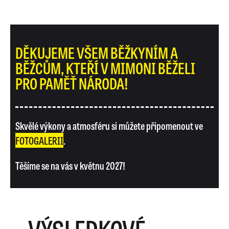
DĚKUJEME VŠEM BĚŽKYNÍM A
BĚŽCŮM, KTEŘÍ V MIMONI BĚŽELI
PRO PAMĚŤ NÁRODA!
Skvělé výkony a atmosféru si můžete připomenout ve
FOTOGALERII
.
Těšíme se na vás v květnu 2027!