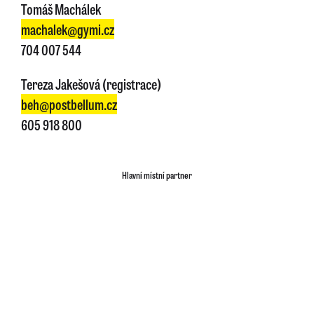
Tomáš Machálek
machalek@gymi.cz
704 007 544
Tereza Jakešová (registrace)
beh@postbellum.cz
605 918 800
Hlavní místní partner