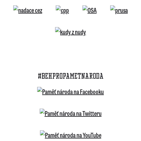
#BEHPROPAMETNARODA