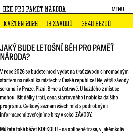
MENU
BĚH PRO PAMĚŤ NÁRODA
KVĚTEN 2026
19 ZÁVODŮ
3640 BĚŽCŮ
JAKÝ BUDE LETOŠNÍ BĚH PRO PAMĚŤ
NÁRODA?
V roce 2026 se budete moci vydat na trať závodu s hromadným
startem
na několika místech v České republice! Největší závody
se konají v Praze, Plzni, Brně a Ostravě. U každého z míst se
mohou lišit délky tratí, cena startovného i nabídka dalšího
programu. Celkový seznam všech míst s podrobnými
informacemi zveřejníme brzy v sekci ZÁVODY.
Můžete také běžet KDEKOLI! – na oblíbené trase, v jakémkoliv