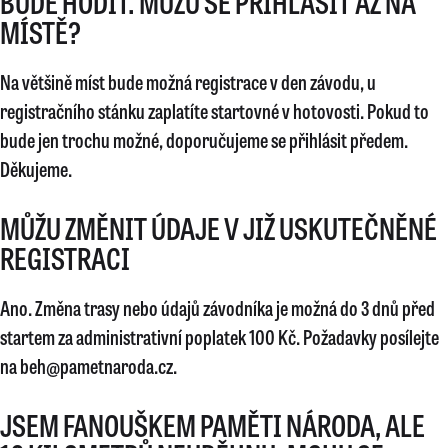
BUDE HODIT. MŮŽU SE PŘIHLÁSIT AŽ NA
MÍSTĚ?
Na většině míst bude možná registrace v den závodu, u
registračního stánku zaplatíte startovné v hotovosti. Pokud to
bude jen trochu možné, doporučujeme se přihlásit předem.
Děkujeme.
MŮŽU ZMĚNIT ÚDAJE V JIŽ USKUTEČNĚNÉ
REGISTRACI
Ano. Změna trasy nebo údajů závodníka je možná do 3 dnů před
startem za administrativní poplatek 100 Kč. Požadavky posílejte
na beh@pametnaroda.cz.
JSEM FANOUŠKEM PAMĚTI NÁRODA, ALE