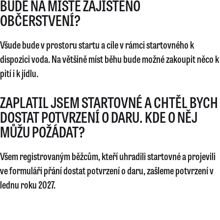
BUDE NA MÍSTĚ ZAJIŠTĚNO
OBČERSTVENÍ?
Všude bude v prostoru startu a cíle v rámci startovného k
dispozici voda. Na většině míst běhu bude možné zakoupit něco k
pití i k jídlu.
ZAPLATIL JSEM STARTOVNÉ A CHTĚL BYCH
DOSTAT POTVRZENÍ O DARU. KDE O NĚJ
MŮŽU POŽÁDAT?
Všem registrovaným běžcům, kteří uhradili startovné a projevili
ve formuláři přání dostat potvrzení o daru, zašleme potvrzení v
lednu roku 2027.