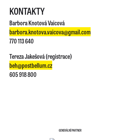
KONTAKTY
Barbora Knotová Vaicová
barbora.knotova.vaicova@gmail.com
770 113 640
Tereza Jakešová (registrace)
beh@postbellum.cz
605 918 800
GENERÁLNÍ PARTNER