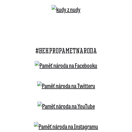
#BEHPROPAMETNARODA