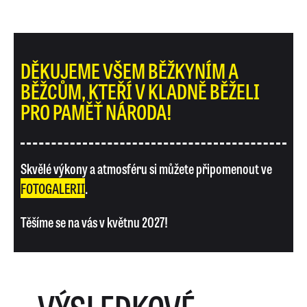
DĚKUJEME VŠEM BĚŽKYNÍM A
BĚŽCŮM, KTEŘÍ V KLADNĚ BĚŽELI
PRO PAMĚŤ NÁRODA!
Skvělé výkony a atmosféru si můžete připomenout ve
FOTOGALERII
.
Těšíme se na vás v květnu 2027!