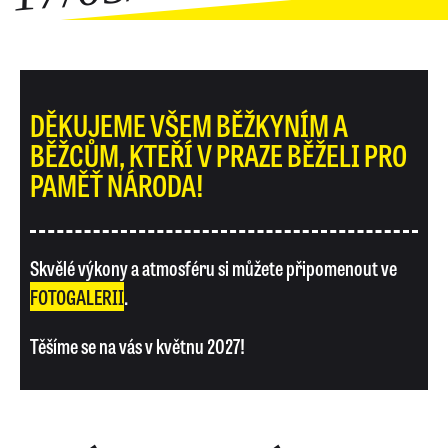
DĚKUJEME VŠEM BĚŽKYNÍM A
BĚŽCŮM, KTEŘÍ V PRAZE BĚŽELI PRO
PAMĚŤ NÁRODA!
Skvělé výkony a atmosféru si můžete připomenout ve
FOTOGALERII
.
Těšíme se na vás v květnu 2027!