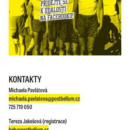
KONTAKTY
Michaela Pavlátová
michaela.pavlatova@postbellum.cz
725 719 050
Tereza Jakešová (registrace)
beh@postbellum.cz