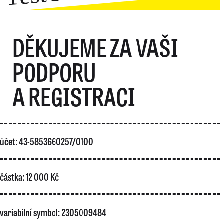
DĚKUJEME ZA VAŠI
PODPORU
A REGISTRACI
účet: 43-5853660257/0100
částka: 12 000 Kč
variabilní symbol: 2305009484