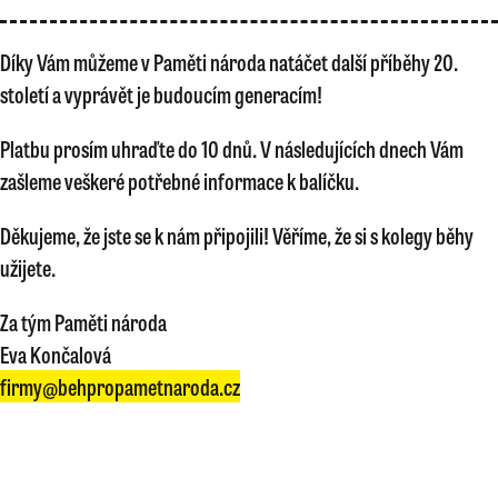
Díky Vám můžeme v Paměti národa natáčet další příběhy 20.
století a vyprávět je budoucím generacím!
Platbu prosím uhraďte do 10 dnů. V následujících dnech Vám
zašleme veškeré potřebné informace k balíčku.
Děkujeme, že jste se k nám připojili! Věříme, že si s kolegy běhy
užijete.
Za tým Paměti národa
Eva Končalová
firmy@behpropametnaroda.cz