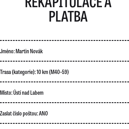
REKAPITULACE A
PLATBA
Jméno:
Martin Novák
Trasa (kategorie):
10 km (M40–59)
Místo:
Ústí nad Labem
Zaslat číslo poštou:
ANO