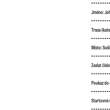
Jméno:
Jo
Trasa (kate
Místo:
Suši
Zaslat čísl
Poukaz do 
Startovné 