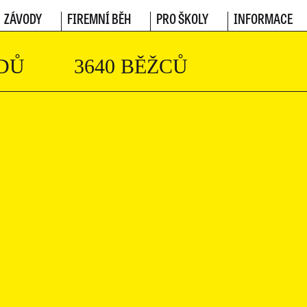
ZÁVODY
FIREMNÍ BĚH
PRO ŠKOLY
INFORMACE
DŮ
3640 BĚŽCŮ