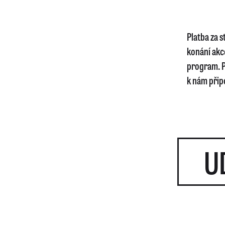
Platba za 
konání akc
program. P
k nám připo
U