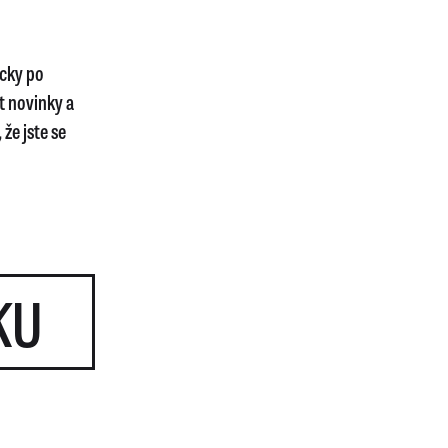
icky po
t novinky a
že jste se
KU