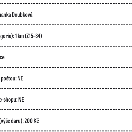
hanka Doubková
gorie):
1 km (Z15–34)
ce
o poštou:
NE
e-shopu:
NE
(výše daru):
200 Kč