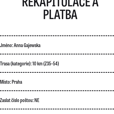
REKAPITULACE A
PLATBA
Jméno:
Anna Gajewska
Trasa (kategorie):
10 km (Z35–54)
Místo:
Praha
Zaslat číslo poštou:
NE