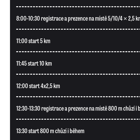
8:00-10:30 registrace a prezence na místě 5/10/4 × 2,5 k
11:00 start 5 km
11:45 start 10 km
12:00 start 4x2,5 km
12:30-13:30 registrace a prezence na místě 800 m chůzí i
13:30 start 800 m chůzí i během