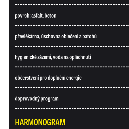
povrch: asfalt, beton
převlékárna, úschovna oblečení a batohů
hygienické zázemí, voda na opláchnutí
občerstvení pro doplnění energie
doprovodný program
HARMONOGRAM