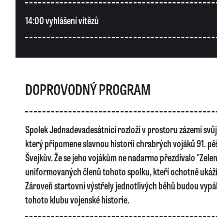
14:00 vyhlášení vítězů
DOPROVODNÝ PROGRAM
Spolek Jednadevadesátníci rozloží v prostoru zázemí svů
který připomene slavnou historii chrabrých vojáků 91. p
Švejkův. Že se jeho vojákům ne nadarmo přezdívalo "Zelen
uniformovaných členů tohoto spolku, kteří ochotně ukáží 
Zároveň startovní výstřely jednotlivých běhů budou vypál
tohoto klubu vojenské historie.