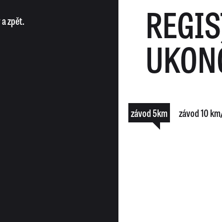
REGIS
 a zpět.
UKON
závod 5km
závod 10 km