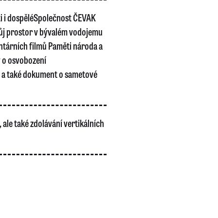
ěti i dospěléSpolečnost ČEVAK
svůj prostor v bývalém vodojemu
tárních filmů Paměti národa a
y o osvobození
e a také dokument o sametové
 ale také zdolávání vertikálních