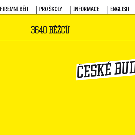
FIREMNÍ BĚH
PRO ŠKOLY
INFORMACE
ENGLISH
3640 BĚŽCŮ
ČESKÉ BU