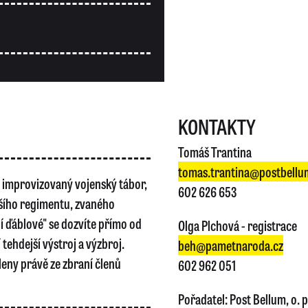
KONTAKTY
Tomáš Trantina
tomas.trantina@postbellu
j improvizovaný vojenský tábor,
602 626 653
ěšího regimentu, zvaného
í ďáblové" se dozvíte přímo od
Olga Plchová - registrace
tehdejší výstroj a výzbroj.
beh@pametnaroda.cz
eny právě ze zbraní členů
602 962 051
Pořadatel: Post Bellum, o. p.