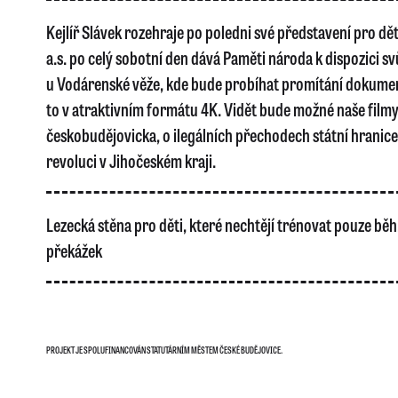
Kejlíř Slávek rozehraje po poledni své představení pro d
a.s. po celý sobotní den dává Paměti národa k dispozici 
u Vodárenské věže, kde bude probíhat promítání dokumen
to v atraktivním formátu 4K. Vidět bude možné naše film
českobudějovicka, o ilegálních přechodech státní hranic
revoluci v Jihočeském kraji.
Lezecká stěna pro děti, které nechtějí trénovat pouze běh,
překážek
PROJEKT JE SPOLUFINANCOVÁN STATUTÁRNÍM MĚSTEM ČESKÉ BUDĚJOVICE.