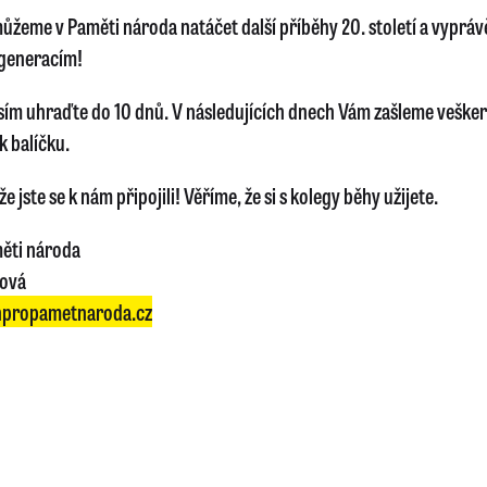
ůžeme v Paměti národa natáčet další příběhy 20. století a vyprávě
generacím!
sím uhraďte do 10 dnů. V následujících dnech Vám zašleme veške
k balíčku.
e jste se k nám připojili! Věříme, že si s kolegy běhy užijete.
ěti národa
lová
propametnaroda.cz