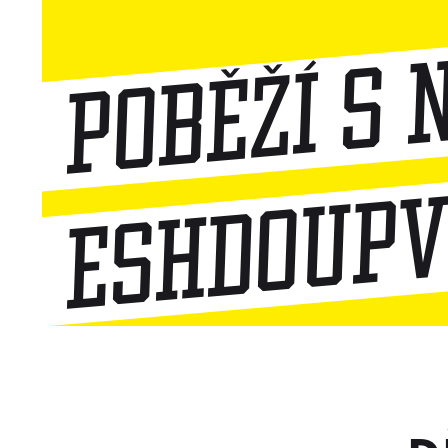
Poběží s 
eshdoup