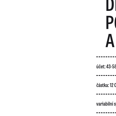
D
P
A
účet: 43-
částka: 12
variabilní