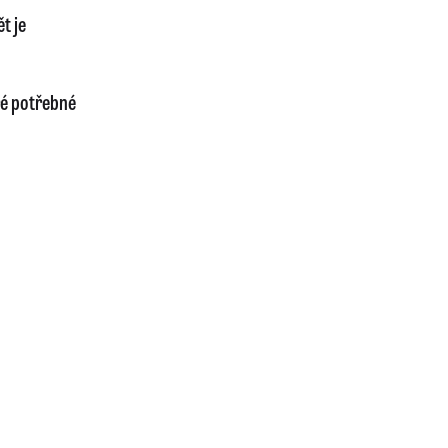
t je
ré potřebné