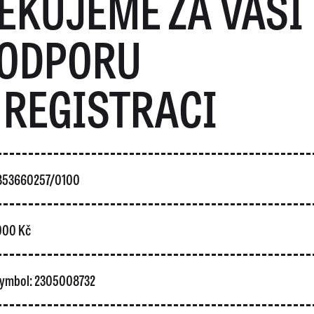
ĚKUJEME ZA VAŠI
ODPORU
 REGISTRACI
5853660257/0100
 000 Kč
 symbol: 2305008732