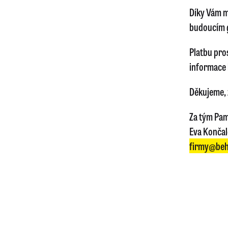
Díky Vám m
budoucím 
Platbu pro
informace 
Děkujeme, ž
Za tým Pam
Eva Konča
firmy@beh