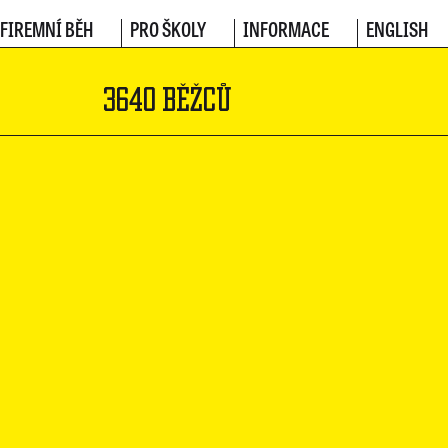
FIREMNÍ BĚH
PRO ŠKOLY
INFORMACE
ENGLISH
3640 BĚŽCŮ