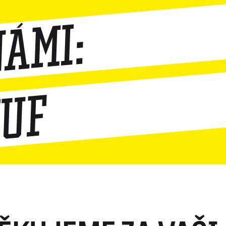
námi:
vuf