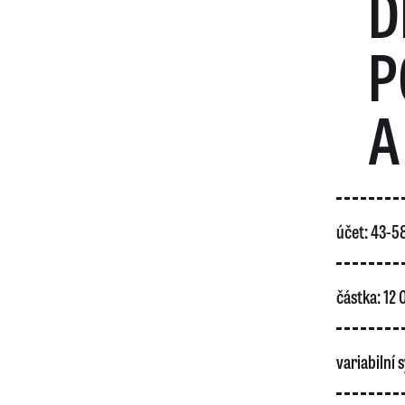
D
P
A
účet: 43-
částka: 12
variabilní