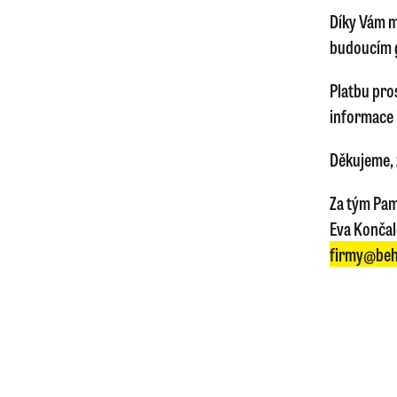
Díky Vám m
budoucím 
Platbu pro
informace 
Děkujeme, ž
Za tým Pam
Eva Konča
firmy@beh