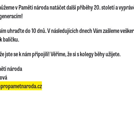
ůžeme v Paměti národa natáčet další příběhy 20. století a vyprávě
generacím!
sím uhraďte do 10 dnů. V následujících dnech Vám zašleme veške
k balíčku.
e jste se k nám připojili! Věříme, že si s kolegy běhy užijete.
ěti národa
lová
propametnaroda.cz