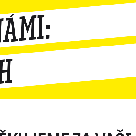
námi:
jh