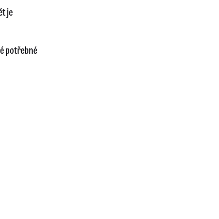
t je
ré potřebné