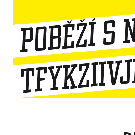
Poběží s 
tfykziiv