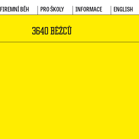
FIREMNÍ BĚH
PRO ŠKOLY
INFORMACE
ENGLISH
3640 BĚŽCŮ