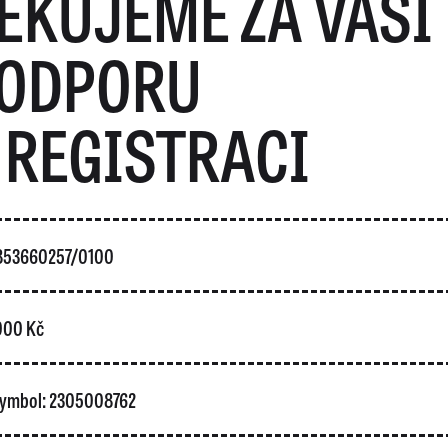
ĚKUJEME ZA VAŠI
ODPORU
 REGISTRACI
5853660257/0100
 000 Kč
 symbol: 2305008762