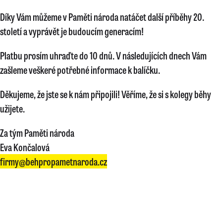
Díky Vám můžeme v Paměti národa natáčet další příběhy 20.
století a vyprávět je budoucím generacím!
Platbu prosím uhraďte do 10 dnů. V následujících dnech Vám
zašleme veškeré potřebné informace k balíčku.
Děkujeme, že jste se k nám připojili! Věříme, že si s kolegy běhy
užijete.
Za tým Paměti národa
Eva Končalová
firmy@behpropametnaroda.cz