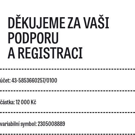
DĚKUJEME ZA VAŠI
PODPORU
A REGISTRACI
účet: 43-5853660257/0100
částka: 12 000 Kč
variabilní symbol: 2305008889