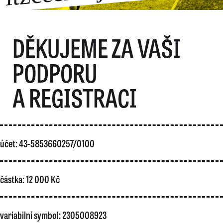
DĚKUJEME ZA VAŠI
PODPORU
A REGISTRACI
účet: 43-5853660257/0100
částka: 12 000 Kč
variabilní symbol: 2305008923