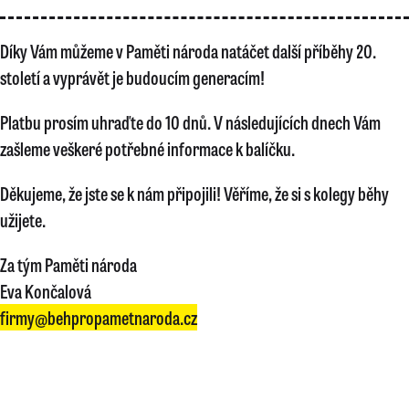
Díky Vám můžeme v Paměti národa natáčet další příběhy 20.
století a vyprávět je budoucím generacím!
Platbu prosím uhraďte do 10 dnů. V následujících dnech Vám
zašleme veškeré potřebné informace k balíčku.
Děkujeme, že jste se k nám připojili! Věříme, že si s kolegy běhy
užijete.
Za tým Paměti národa
Eva Končalová
firmy@behpropametnaroda.cz