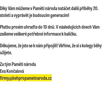
Díky Vám můžeme v Paměti národa natáčet další příběhy 20.
století a vyprávět je budoucím generacím!
Platbu prosím uhraďte do 10 dnů. V následujících dnech Vám
zašleme veškeré potřebné informace k balíčku.
Děkujeme, že jste se k nám připojili! Věříme, že si s kolegy běhy
užijete.
Za tým Paměti národa
Eva Končalová
firmy@behpropametnaroda.cz