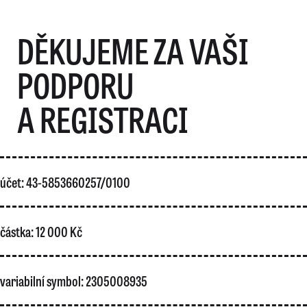
DĚKUJEME ZA VAŠI
PODPORU
A REGISTRACI
účet: 43-5853660257/0100
částka: 12 000 Kč
variabilní symbol: 2305008935