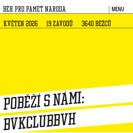
MENU
BĚH PRO PAMĚŤ NÁRODA
KVĚTEN 2026
19 ZÁVODŮ
3640 BĚŽCŮ
Poběží s námi:
bvkclubbvh