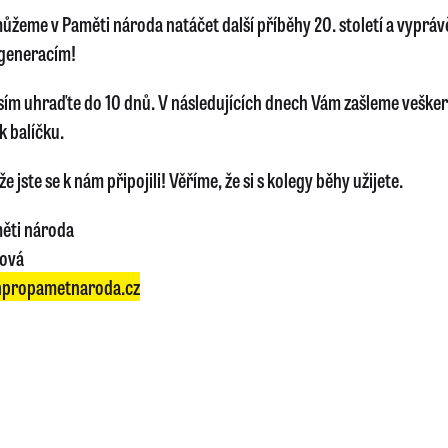
ůžeme v Paměti národa natáčet další příběhy 20. století a vyprávě
generacím!
sím uhraďte do 10 dnů. V následujících dnech Vám zašleme veške
k balíčku.
e jste se k nám připojili! Věříme, že si s kolegy běhy užijete.
ěti národa
lová
propametnaroda.cz