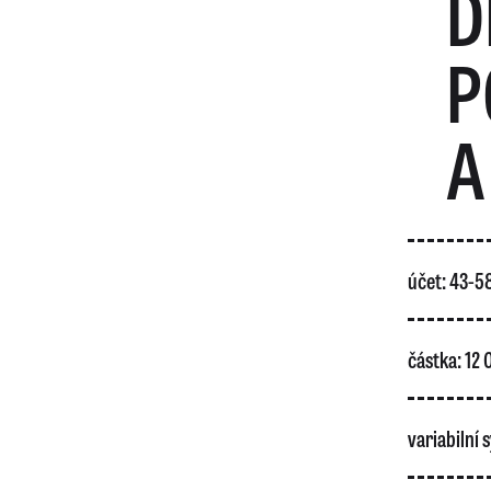
D
P
A
účet: 43-
částka: 12
variabilní