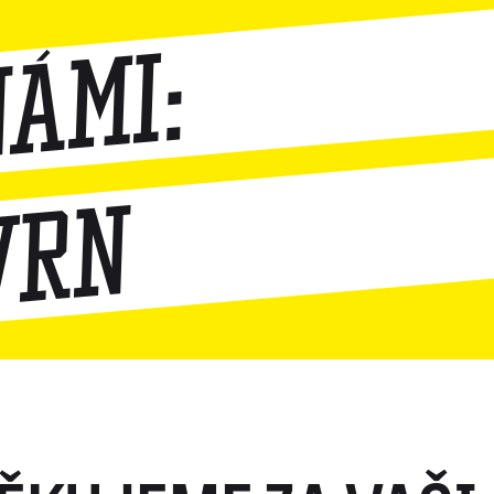
námi:
vrn