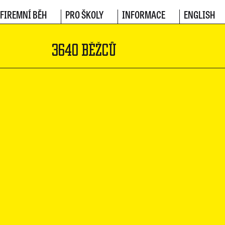
FIREMNÍ BĚH
PRO ŠKOLY
INFORMACE
ENGLISH
3640 BĚŽCŮ