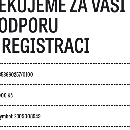
ĚKUJEME ZA VAŠI
ODPORU
 REGISTRACI
5853660257/0100
 000 Kč
 symbol: 2305008949