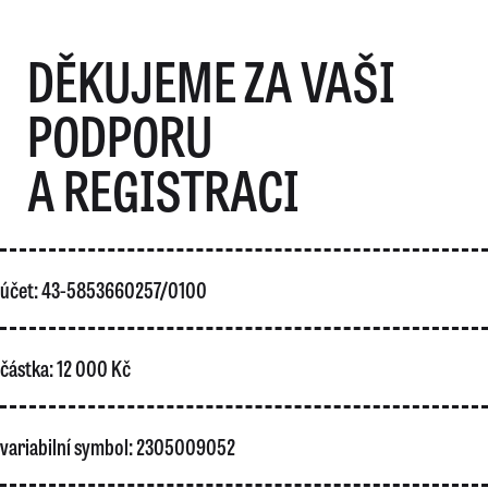
DĚKUJEME ZA VAŠI
PODPORU
A REGISTRACI
účet: 43-5853660257/0100
částka: 12 000 Kč
variabilní symbol: 2305009052