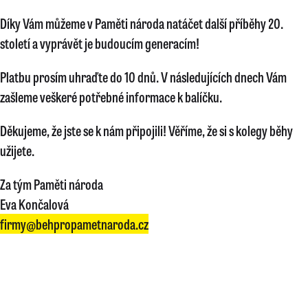
Díky Vám můžeme v Paměti národa natáčet další příběhy 20.
století a vyprávět je budoucím generacím!
Platbu prosím uhraďte do 10 dnů. V následujících dnech Vám
zašleme veškeré potřebné informace k balíčku.
Děkujeme, že jste se k nám připojili! Věříme, že si s kolegy běhy
užijete.
Za tým Paměti národa
Eva Končalová
firmy@behpropametnaroda.cz