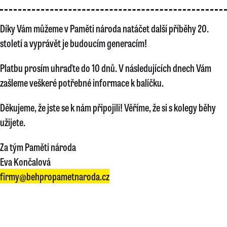
Díky Vám můžeme v Paměti národa natáčet další příběhy 20.
století a vyprávět je budoucím generacím!
Platbu prosím uhraďte do 10 dnů. V následujících dnech Vám
zašleme veškeré potřebné informace k balíčku.
Děkujeme, že jste se k nám připojili! Věříme, že si s kolegy běhy
užijete.
Za tým Paměti národa
Eva Končalová
firmy@behpropametnaroda.cz