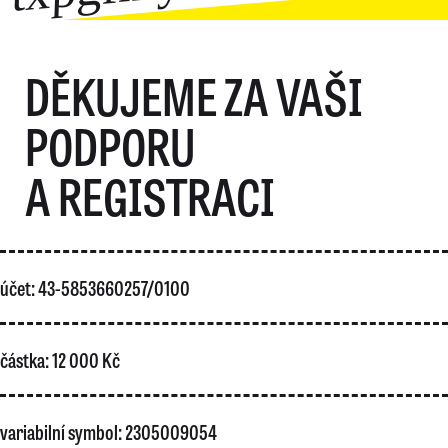
DĚKUJEME ZA VAŠI
PODPORU
A REGISTRACI
účet: 43-5853660257/0100
částka: 12 000 Kč
variabilní symbol: 2305009054