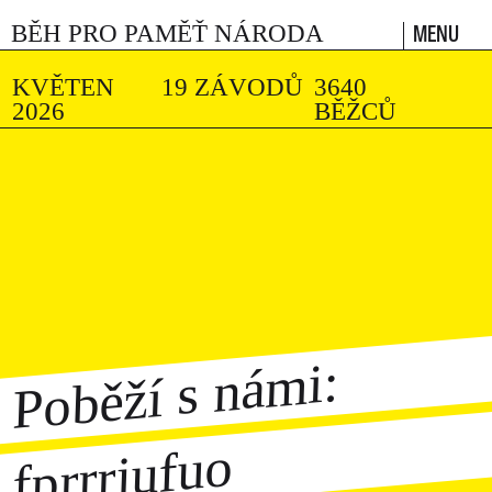
MENU
BĚH PRO PAMĚŤ NÁRODA
KVĚTEN
19 ZÁVODŮ
3640
2026
BĚŽCŮ
Poběží s námi:
fprrrjufuo