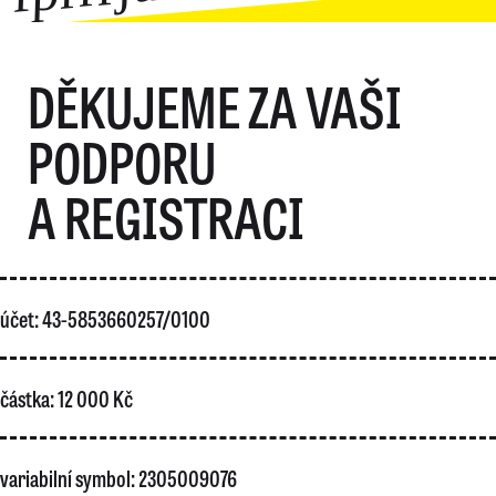
DĚKUJEME ZA VAŠI
PODPORU
A REGISTRACI
účet: 43-5853660257/0100
částka: 12 000 Kč
variabilní symbol: 2305009076