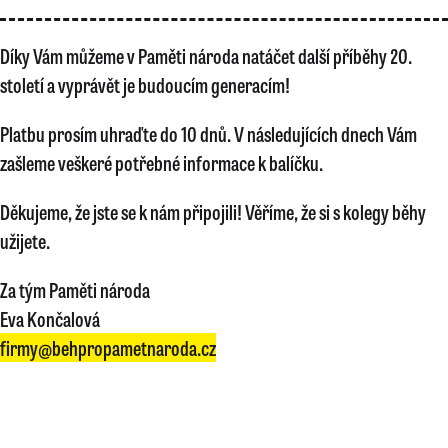
Díky Vám můžeme v Paměti národa natáčet další příběhy 20.
století a vyprávět je budoucím generacím!
Platbu prosím uhraďte do 10 dnů. V následujících dnech Vám
zašleme veškeré potřebné informace k balíčku.
Děkujeme, že jste se k nám připojili! Věříme, že si s kolegy běhy
užijete.
Za tým Paměti národa
Eva Končalová
firmy@behpropametnaroda.cz