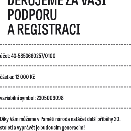
PODPORU
A REGISTRACI
účet: 43-5853660257/0100
částka: 12 000 Kč
variabilní symbol: 2305009098
Díky Vám můžeme v Paměti národa natáčet další příběhy 20.
století a vyprávět je budoucím generacím!