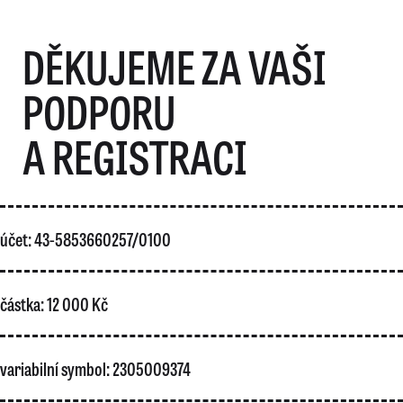
DĚKUJEME ZA VAŠI
PODPORU
A REGISTRACI
účet: 43-5853660257/0100
částka: 12 000 Kč
variabilní symbol: 2305009374