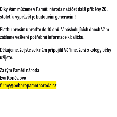
Díky Vám můžeme v Paměti národa natáčet další příběhy 20.
století a vyprávět je budoucím generacím!
Platbu prosím uhraďte do 10 dnů. V následujících dnech Vám
zašleme veškeré potřebné informace k balíčku.
Děkujeme, že jste se k nám připojili! Věříme, že si s kolegy běhy
užijete.
Za tým Paměti národa
Eva Končalová
firmy@behpropametnaroda.cz