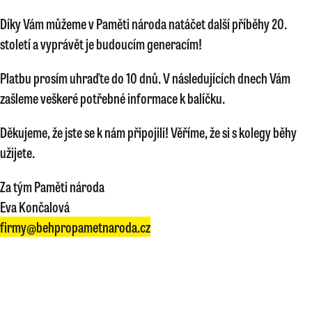
Díky Vám můžeme v Paměti národa natáčet další příběhy 20.
století a vyprávět je budoucím generacím!
Platbu prosím uhraďte do 10 dnů. V následujících dnech Vám
zašleme veškeré potřebné informace k balíčku.
Děkujeme, že jste se k nám připojili! Věříme, že si s kolegy běhy
užijete.
Za tým Paměti národa
Eva Končalová
firmy@behpropametnaroda.cz