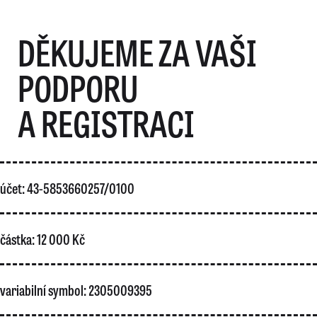
DĚKUJEME ZA VAŠI
PODPORU
A REGISTRACI
účet: 43-5853660257/0100
částka: 12 000 Kč
variabilní symbol: 2305009395