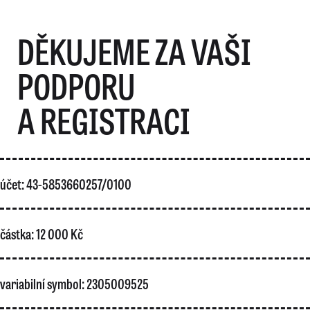
DĚKUJEME ZA VAŠI
PODPORU
A REGISTRACI
účet: 43-5853660257/0100
částka: 12 000 Kč
variabilní symbol: 2305009525