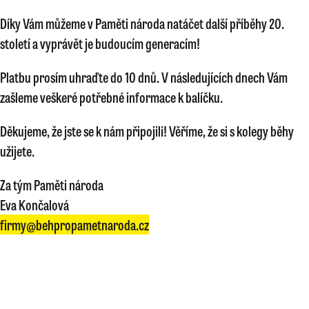
Díky Vám můžeme v Paměti národa natáčet další příběhy 20.
století a vyprávět je budoucím generacím!
Platbu prosím uhraďte do 10 dnů. V následujících dnech Vám
zašleme veškeré potřebné informace k balíčku.
Děkujeme, že jste se k nám připojili! Věříme, že si s kolegy běhy
užijete.
Za tým Paměti národa
Eva Končalová
firmy@behpropametnaroda.cz