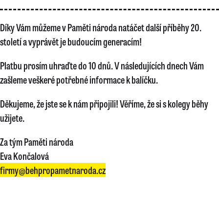
Díky Vám můžeme v Paměti národa natáčet další příběhy 20.
století a vyprávět je budoucím generacím!
Platbu prosím uhraďte do 10 dnů. V následujících dnech Vám
zašleme veškeré potřebné informace k balíčku.
Děkujeme, že jste se k nám připojili! Věříme, že si s kolegy běhy
užijete.
Za tým Paměti národa
Eva Končalová
firmy@behpropametnaroda.cz