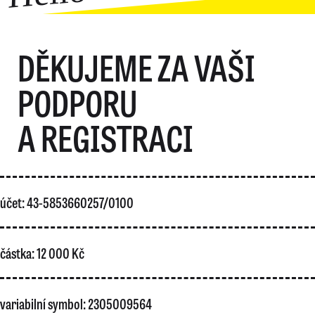
DĚKUJEME ZA VAŠI
PODPORU
A REGISTRACI
účet: 43-5853660257/0100
částka: 12 000 Kč
variabilní symbol: 2305009564