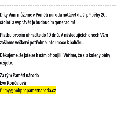
Díky Vám můžeme v Paměti národa natáčet další příběhy 20.
století a vyprávět je budoucím generacím!
Platbu prosím uhraďte do 10 dnů. V následujících dnech Vám
zašleme veškeré potřebné informace k balíčku.
Děkujeme, že jste se k nám připojili! Věříme, že si s kolegy běhy
užijete.
Za tým Paměti národa
Eva Končalová
firmy@behpropametnaroda.cz