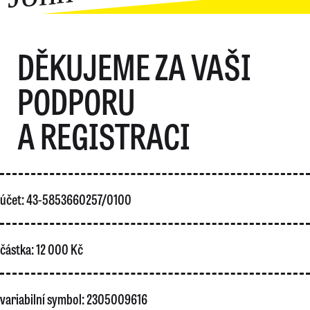
DĚKUJEME ZA VAŠI
PODPORU
A REGISTRACI
účet: 43-5853660257/0100
částka: 12 000 Kč
variabilní symbol: 2305009616