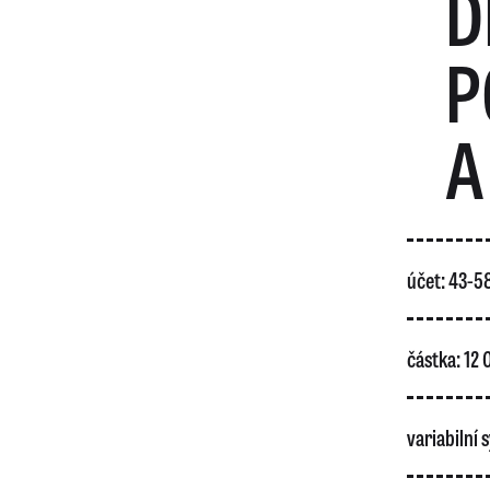
D
P
A
účet: 43-
částka: 12
variabilní