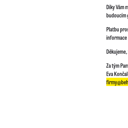
Díky Vám m
budoucím 
Platbu pro
informace 
Děkujeme, ž
Za tým Pam
Eva Konča
firmy@beh