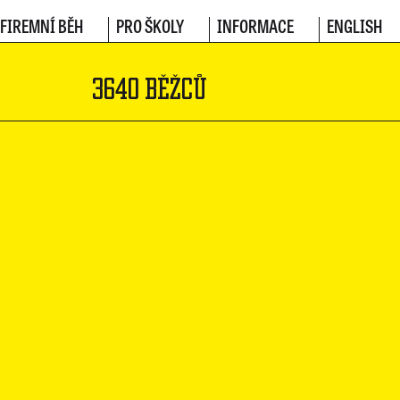
FIREMNÍ BĚH
PRO ŠKOLY
INFORMACE
ENGLISH
3640 BĚŽCŮ