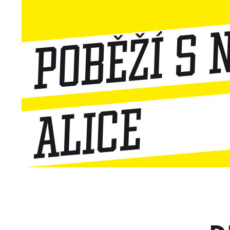
Poběží s 
Alice