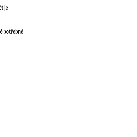
t je
ré potřebné