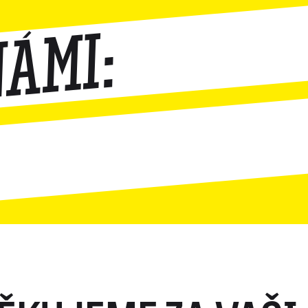
námi: