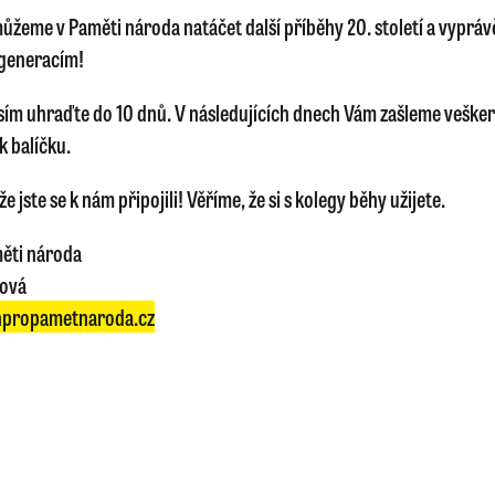
ůžeme v Paměti národa natáčet další příběhy 20. století a vyprávě
generacím!
sím uhraďte do 10 dnů. V následujících dnech Vám zašleme veške
k balíčku.
e jste se k nám připojili! Věříme, že si s kolegy běhy užijete.
ěti národa
lová
propametnaroda.cz