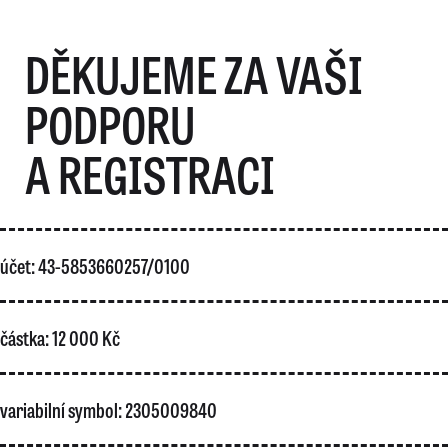
DĚKUJEME ZA VAŠI
PODPORU
A REGISTRACI
účet: 43-5853660257/0100
částka: 12 000 Kč
variabilní symbol: 2305009840