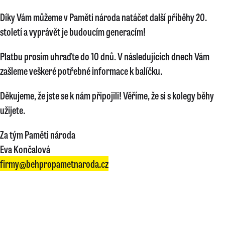
Díky Vám můžeme v Paměti národa natáčet další příběhy 20.
století a vyprávět je budoucím generacím!
Platbu prosím uhraďte do 10 dnů. V následujících dnech Vám
zašleme veškeré potřebné informace k balíčku.
Děkujeme, že jste se k nám připojili! Věříme, že si s kolegy běhy
užijete.
Za tým Paměti národa
Eva Končalová
firmy@behpropametnaroda.cz