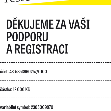
DĚKUJEME ZA VAŠI
PODPORU
A REGISTRACI
účet: 43-5853660257/0100
částka: 12 000 Kč
variabilní symbol: 2305009970