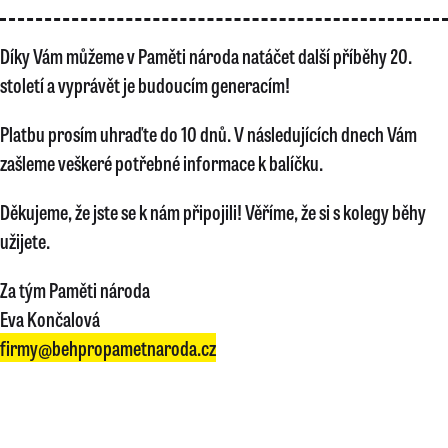
Díky Vám můžeme v Paměti národa natáčet další příběhy 20.
století a vyprávět je budoucím generacím!
Platbu prosím uhraďte do 10 dnů. V následujících dnech Vám
zašleme veškeré potřebné informace k balíčku.
Děkujeme, že jste se k nám připojili! Věříme, že si s kolegy běhy
užijete.
Za tým Paměti národa
Eva Končalová
firmy@behpropametnaroda.cz