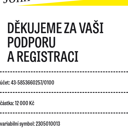
DĚKUJEME ZA VAŠI
PODPORU
A REGISTRACI
účet: 43-5853660257/0100
částka: 12 000 Kč
variabilní symbol: 2305010013