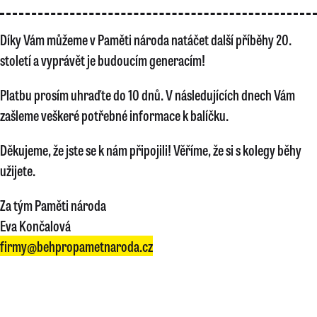
Díky Vám můžeme v Paměti národa natáčet další příběhy 20.
století a vyprávět je budoucím generacím!
Platbu prosím uhraďte do 10 dnů. V následujících dnech Vám
zašleme veškeré potřebné informace k balíčku.
Děkujeme, že jste se k nám připojili! Věříme, že si s kolegy běhy
užijete.
Za tým Paměti národa
Eva Končalová
firmy@behpropametnaroda.cz