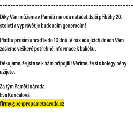
Díky Vám můžeme v Paměti národa natáčet další příběhy 20.
století a vyprávět je budoucím generacím!
Platbu prosím uhraďte do 10 dnů. V následujících dnech Vám
zašleme veškeré potřebné informace k balíčku.
Děkujeme, že jste se k nám připojili! Věříme, že si s kolegy běhy
užijete.
Za tým Paměti národa
Eva Končalová
firmy@behpropametnaroda.cz