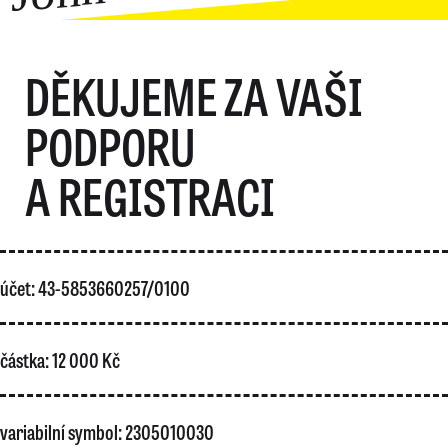
DĚKUJEME ZA VAŠI
PODPORU
A REGISTRACI
účet: 43-5853660257/0100
částka: 12 000 Kč
variabilní symbol: 2305010030