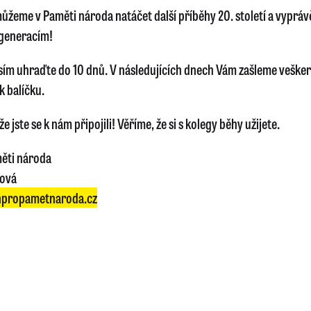
ůžeme v Paměti národa natáčet další příběhy 20. století a vyprávě
generacím!
sím uhraďte do 10 dnů. V následujících dnech Vám zašleme veške
k balíčku.
e jste se k nám připojili! Věříme, že si s kolegy běhy užijete.
ěti národa
lová
propametnaroda.cz