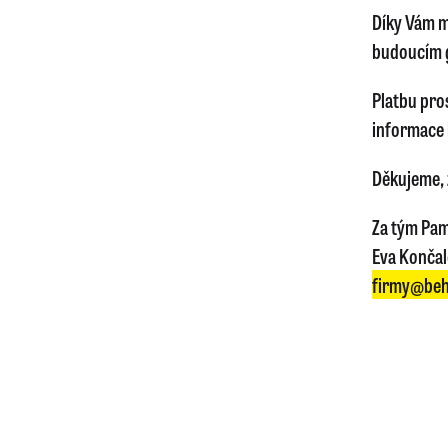
Díky Vám m
budoucím 
Platbu pro
informace 
Děkujeme, ž
Za tým Pam
Eva Konča
firmy@beh