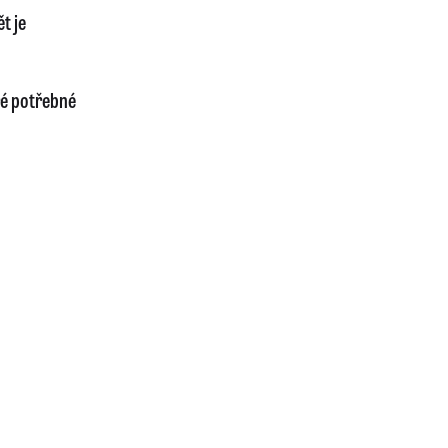
t je
ré potřebné