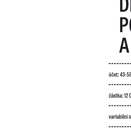
D
P
A
účet: 43-
částka: 12
variabilní