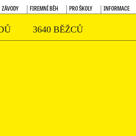
ZÁVODY
FIREMNÍ BĚH
PRO ŠKOLY
INFORMACE
DŮ
3640 BĚŽCŮ