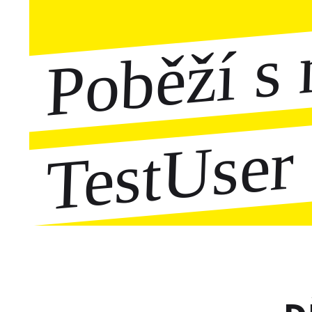
Poběží s 
TestUser