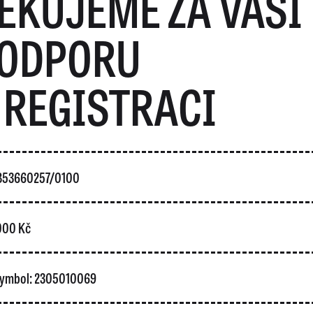
ĚKUJEME ZA VAŠI
ODPORU
 REGISTRACI
5853660257/0100
 000 Kč
 symbol: 2305010069