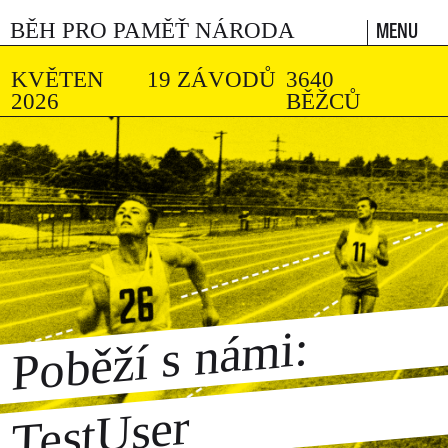
MENU
BĚH PRO PAMĚŤ NÁRODA
KVĚTEN
19 ZÁVODŮ
3640
2026
BĚŽCŮ
Poběží s námi:
TestUser