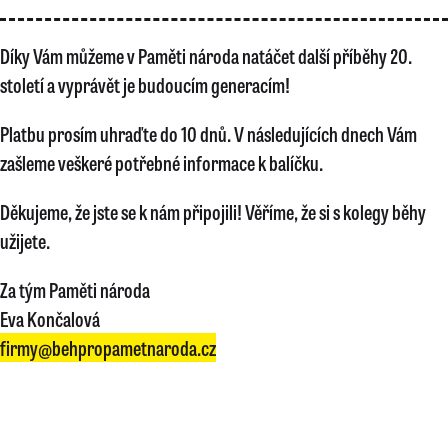
Díky Vám můžeme v Paměti národa natáčet další příběhy 20.
století a vyprávět je budoucím generacím!
Platbu prosím uhraďte do 10 dnů. V následujících dnech Vám
zašleme veškeré potřebné informace k balíčku.
Děkujeme, že jste se k nám připojili! Věříme, že si s kolegy běhy
užijete.
Za tým Paměti národa
Eva Končalová
firmy@behpropametnaroda.cz