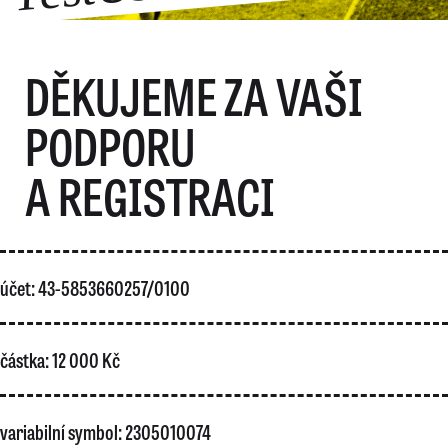
DĚKUJEME ZA VAŠI
PODPORU
A REGISTRACI
účet: 43-5853660257/0100
částka: 12 000 Kč
variabilní symbol: 2305010074