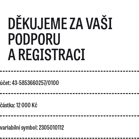
DĚKUJEME ZA VAŠI
PODPORU
A REGISTRACI
účet: 43-5853660257/0100
částka: 12 000 Kč
variabilní symbol: 2305010112