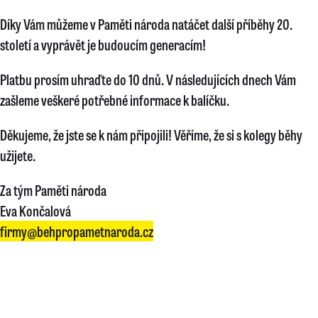
Díky Vám můžeme v Paměti národa natáčet další příběhy 20.
století a vyprávět je budoucím generacím!
Platbu prosím uhraďte do 10 dnů. V následujících dnech Vám
zašleme veškeré potřebné informace k balíčku.
Děkujeme, že jste se k nám připojili! Věříme, že si s kolegy běhy
užijete.
Za tým Paměti národa
Eva Končalová
firmy@behpropametnaroda.cz