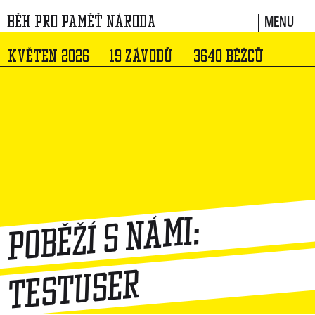
MENU
BĚH PRO PAMĚŤ NÁRODA
KVĚTEN 2026
19 ZÁVODŮ
3640 BĚŽCŮ
Poběží s námi:
TestUser