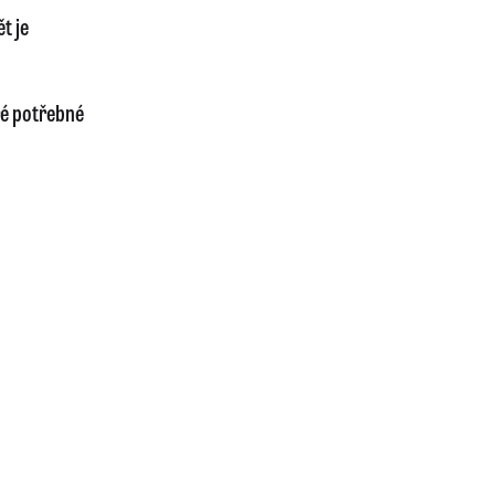
t je
ré potřebné