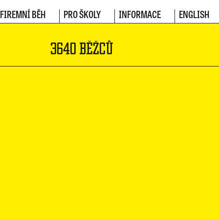
FIREMNÍ BĚH
PRO ŠKOLY
INFORMACE
ENGLISH
3640 BĚŽCŮ