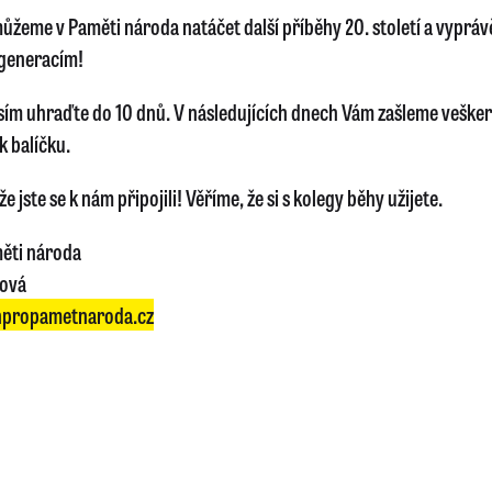
ůžeme v Paměti národa natáčet další příběhy 20. století a vyprávě
generacím!
sím uhraďte do 10 dnů. V následujících dnech Vám zašleme veške
k balíčku.
e jste se k nám připojili! Věříme, že si s kolegy běhy užijete.
ěti národa
lová
propametnaroda.cz