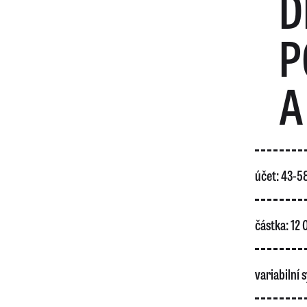
D
P
A
účet: 43-
částka: 12
variabilní