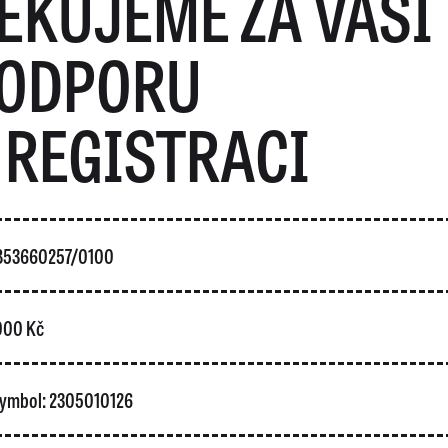
ĚKUJEME ZA VAŠI
ODPORU
 REGISTRACI
5853660257/0100
 000 Kč
 symbol: 2305010126