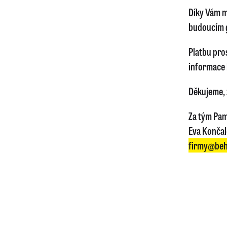
Díky Vám m
budoucím 
Platbu pro
informace 
Děkujeme, ž
Za tým Pam
Eva Konča
firmy@beh