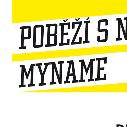
Poběží s 
MyName