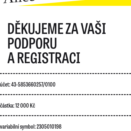
DĚKUJEME ZA VAŠI
PODPORU
A REGISTRACI
účet: 43-5853660257/0100
částka: 12 000 Kč
variabilní symbol: 2305010198