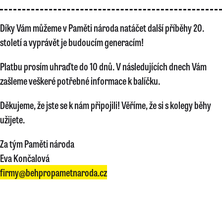
Díky Vám můžeme v Paměti národa natáčet další příběhy 20.
století a vyprávět je budoucím generacím!
Platbu prosím uhraďte do 10 dnů. V následujících dnech Vám
zašleme veškeré potřebné informace k balíčku.
Děkujeme, že jste se k nám připojili! Věříme, že si s kolegy běhy
užijete.
Za tým Paměti národa
Eva Končalová
firmy@behpropametnaroda.cz