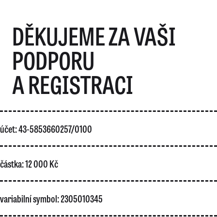
DĚKUJEME ZA VAŠI
PODPORU
A REGISTRACI
účet: 43-5853660257/0100
částka: 12 000 Kč
variabilní symbol: 2305010345