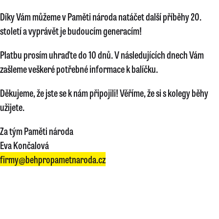
Díky Vám můžeme v Paměti národa natáčet další příběhy 20.
století a vyprávět je budoucím generacím!
Platbu prosím uhraďte do 10 dnů. V následujících dnech Vám
zašleme veškeré potřebné informace k balíčku.
Děkujeme, že jste se k nám připojili! Věříme, že si s kolegy běhy
užijete.
Za tým Paměti národa
Eva Končalová
firmy@behpropametnaroda.cz