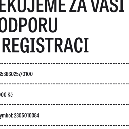
ĚKUJEME ZA VAŠI
ODPORU
 REGISTRACI
5853660257/0100
 000 Kč
 symbol: 2305010384