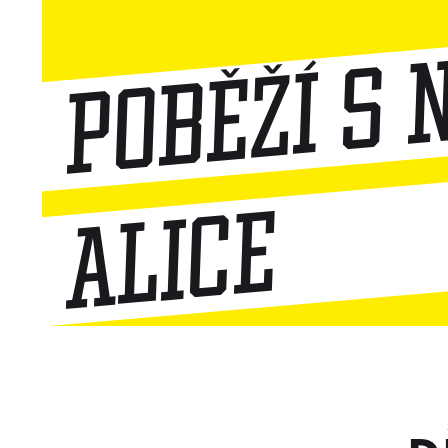
Poběží s 
Alice