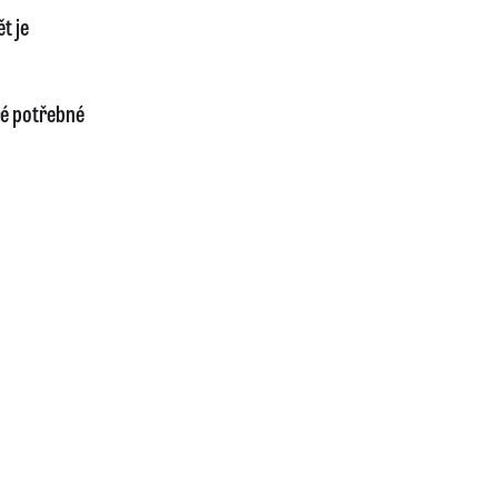
t je
ré potřebné