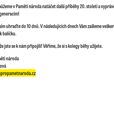
ůžeme v Paměti národa natáčet další příběhy 20. století a vyprávě
generacím!
sím uhraďte do 10 dnů. V následujících dnech Vám zašleme veške
k balíčku.
e jste se k nám připojili! Věříme, že si s kolegy běhy užijete.
ěti národa
lová
propametnaroda.cz