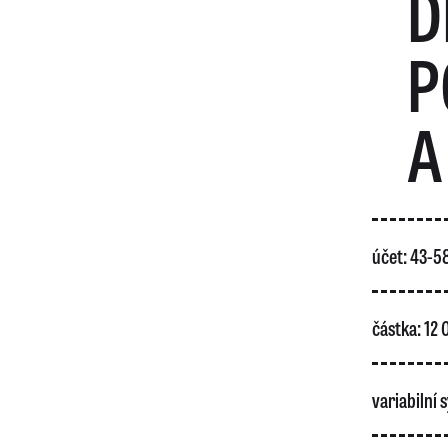
D
P
A
účet: 43-
částka: 12
variabilní