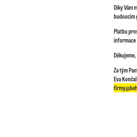
Díky Vám m
budoucím 
Platbu pro
informace 
Děkujeme, ž
Za tým Pam
Eva Konča
firmy@beh