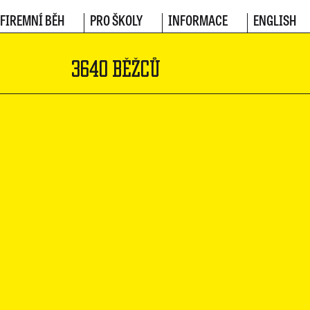
FIREMNÍ BĚH
PRO ŠKOLY
INFORMACE
ENGLISH
3640 BĚŽCŮ