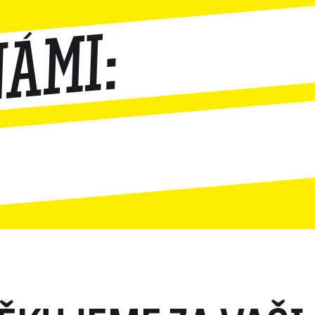
námi: