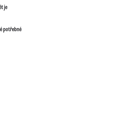
t je
ré potřebné