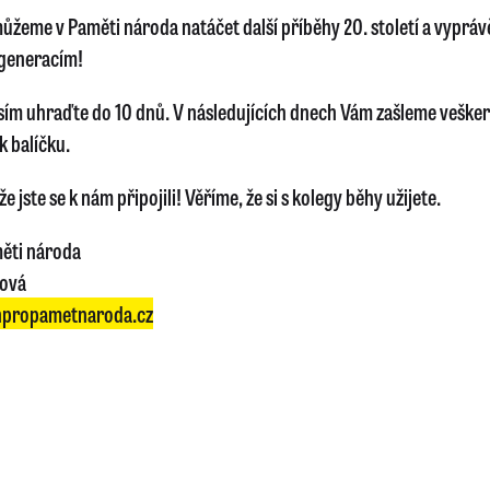
ůžeme v Paměti národa natáčet další příběhy 20. století a vyprávě
generacím!
sím uhraďte do 10 dnů. V následujících dnech Vám zašleme veške
k balíčku.
e jste se k nám připojili! Věříme, že si s kolegy běhy užijete.
ěti národa
lová
propametnaroda.cz