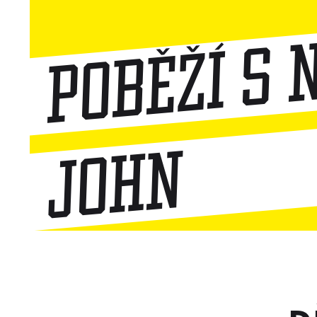
Poběží s 
John