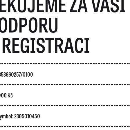
ĚKUJEME ZA VAŠI
ODPORU
 REGISTRACI
5853660257/0100
 000 Kč
 symbol: 2305010450