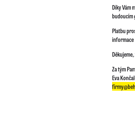
Díky Vám m
budoucím 
Platbu pro
informace 
Děkujeme, ž
Za tým Pam
Eva Konča
firmy@beh