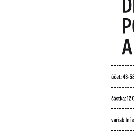
D
P
A
účet: 43-
částka: 12
variabilní