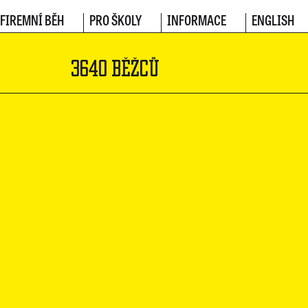
FIREMNÍ BĚH
PRO ŠKOLY
INFORMACE
ENGLISH
3640 BĚŽCŮ