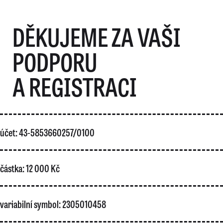
DĚKUJEME ZA VAŠI
PODPORU
A REGISTRACI
účet: 43-5853660257/0100
částka: 12 000 Kč
variabilní symbol: 2305010458