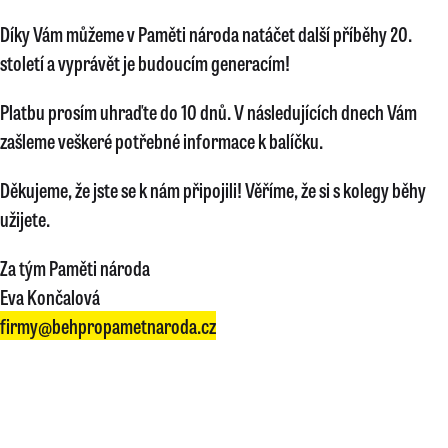
Díky Vám můžeme v Paměti národa natáčet další příběhy 20.
století a vyprávět je budoucím generacím!
Platbu prosím uhraďte do 10 dnů. V následujících dnech Vám
zašleme veškeré potřebné informace k balíčku.
Děkujeme, že jste se k nám připojili! Věříme, že si s kolegy běhy
užijete.
Za tým Paměti národa
Eva Končalová
firmy@behpropametnaroda.cz