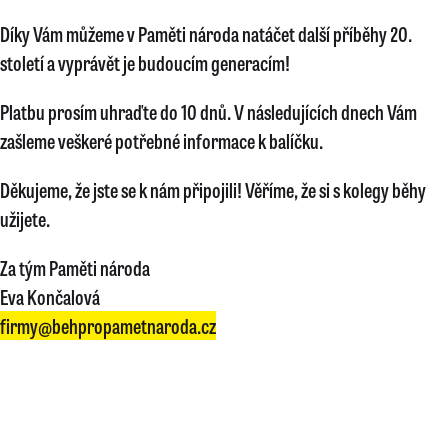
Díky Vám můžeme v Paměti národa natáčet další příběhy 20.
století a vyprávět je budoucím generacím!
Platbu prosím uhraďte do 10 dnů. V následujících dnech Vám
zašleme veškeré potřebné informace k balíčku.
Děkujeme, že jste se k nám připojili! Věříme, že si s kolegy běhy
užijete.
Za tým Paměti národa
Eva Končalová
firmy@behpropametnaroda.cz