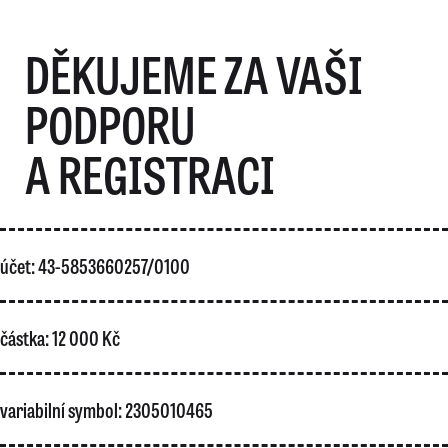
DĚKUJEME ZA VAŠI
PODPORU
A REGISTRACI
účet: 43-5853660257/0100
částka: 12 000 Kč
variabilní symbol: 2305010465