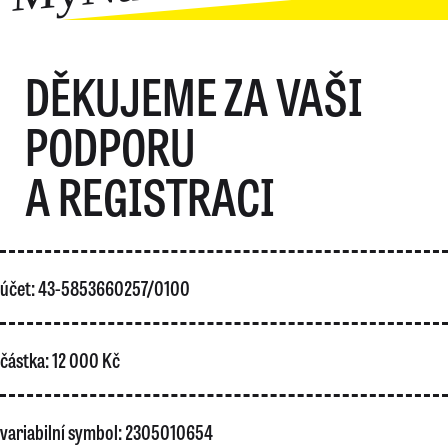
DĚKUJEME ZA VAŠI
PODPORU
A REGISTRACI
účet: 43-5853660257/0100
částka: 12 000 Kč
variabilní symbol: 2305010654