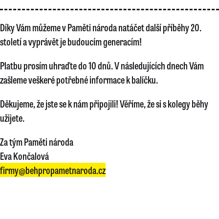
Díky Vám můžeme v Paměti národa natáčet další příběhy 20.
století a vyprávět je budoucím generacím!
Platbu prosím uhraďte do 10 dnů. V následujících dnech Vám
zašleme veškeré potřebné informace k balíčku.
Děkujeme, že jste se k nám připojili! Věříme, že si s kolegy běhy
užijete.
Za tým Paměti národa
Eva Končalová
firmy@behpropametnaroda.cz