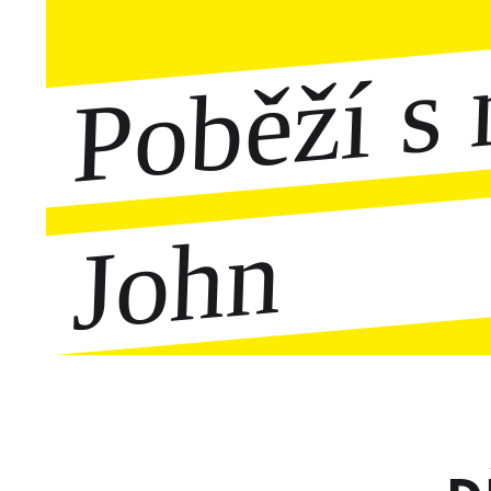
Poběží s 
John