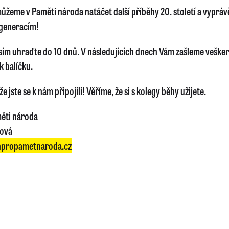
ůžeme v Paměti národa natáčet další příběhy 20. století a vyprávě
generacím!
sím uhraďte do 10 dnů. V následujících dnech Vám zašleme veške
k balíčku.
e jste se k nám připojili! Věříme, že si s kolegy běhy užijete.
ěti národa
lová
propametnaroda.cz