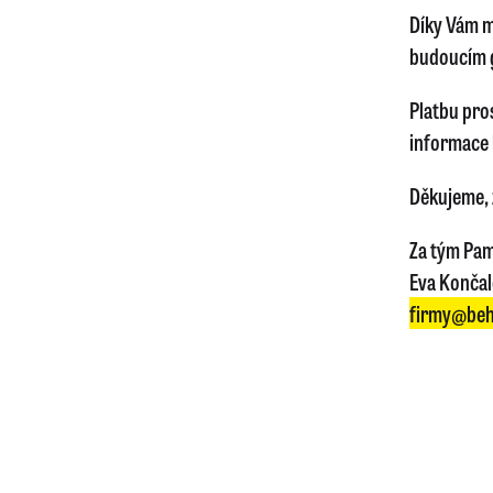
Díky Vám m
budoucím 
Platbu pro
informace 
Děkujeme, ž
Za tým Pam
Eva Konča
firmy@beh