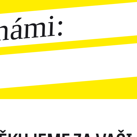
námi: