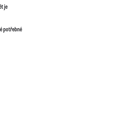
t je
ré potřebné