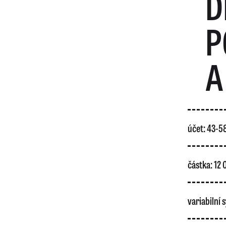
D
P
A
účet: 43-
částka: 12
variabilní