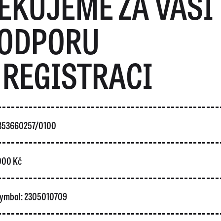
ĚKUJEME ZA VAŠI
ODPORU
 REGISTRACI
5853660257/0100
 000 Kč
 symbol: 2305010709