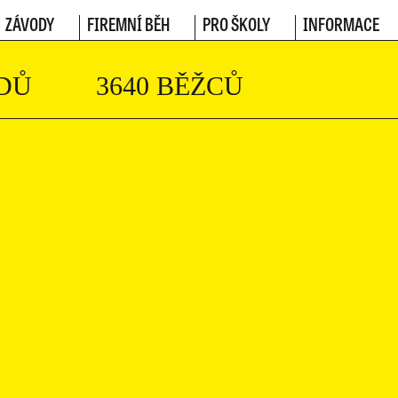
ZÁVODY
FIREMNÍ BĚH
PRO ŠKOLY
INFORMACE
DŮ
3640 BĚŽCŮ