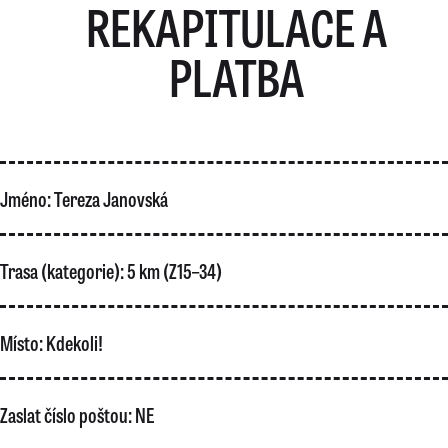
REKAPITULACE A
PLATBA
Jméno:
Tereza Janovská
Trasa (kategorie):
5 km (Z15–34)
Místo:
Kdekoli!
Zaslat číslo poštou:
NE