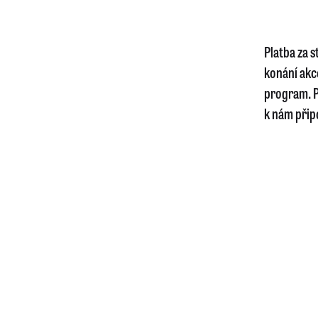
Platba za 
konání akc
program. P
k nám připo