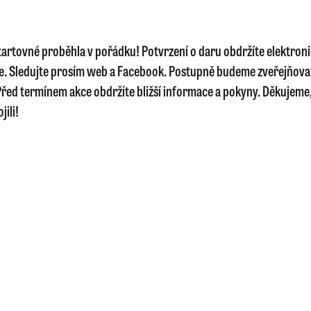
startovné proběhla v pořádku! Potvrzení o daru obdržíte elektron
e. Sledujte prosím web a Facebook. Postupně budeme zveřejňova
řed termínem akce obdržíte bližší informace a pokyny. Děkujeme, 
jili!