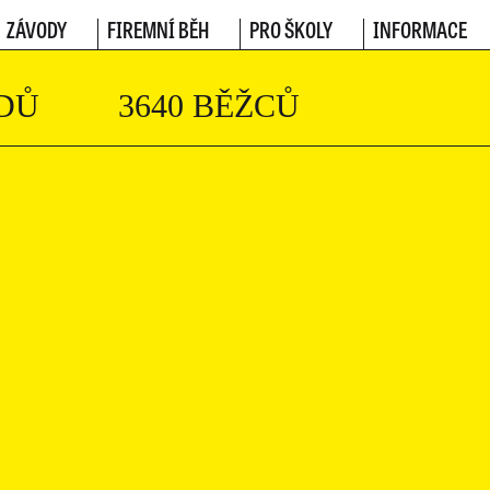
ZÁVODY
FIREMNÍ BĚH
PRO ŠKOLY
INFORMACE
DŮ
3640 BĚŽCŮ