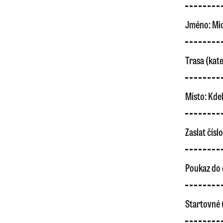
Jméno:
Mic
Trasa (kate
Místo:
Kdek
Zaslat čísl
Poukaz do 
Startovné 