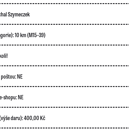
hal Szymeczek
gorie):
10 km (M15–39)
oli!
o poštou:
NE
e-shopu:
NE
(výše daru):
400,00 Kč