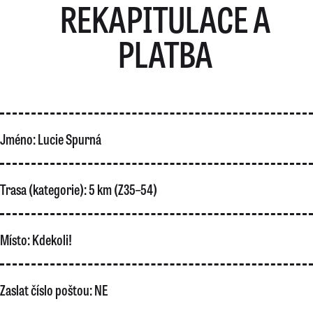
REKAPITULACE A
PLATBA
Jméno:
Lucie Spurná
Trasa (kategorie):
5 km (Z35–54)
Místo:
Kdekoli!
Zaslat číslo poštou:
NE