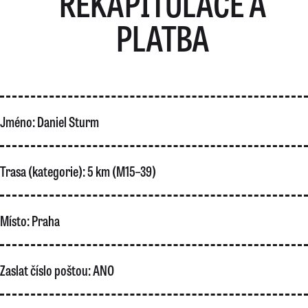
REKAPITULACE A
PLATBA
Jméno:
Daniel Sturm
Trasa (kategorie):
5 km (M15–39)
Místo:
Praha
Zaslat číslo poštou:
ANO