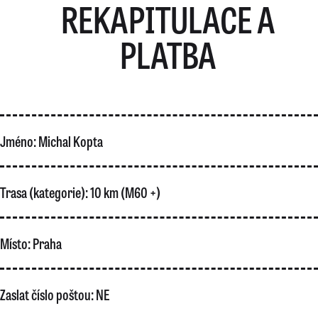
REKAPITULACE A
PLATBA
Jméno:
Michal Kopta
Trasa (kategorie):
10 km (M60 +)
Místo:
Praha
Zaslat číslo poštou:
NE