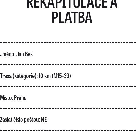
REKAPITULACE A
PLATBA
Jméno:
Jan Bek
Trasa (kategorie):
10 km (M15–39)
Místo:
Praha
Zaslat číslo poštou:
NE