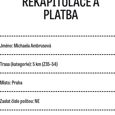
REKAPITULACE A
PLATBA
Jméno:
Michaela Ambrusová
Trasa (kategorie):
5 km (Z35–54)
Místo:
Praha
Zaslat číslo poštou:
NE